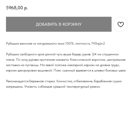
5968,00
р.
ДОБАВИТЬ В КОРЗИНУ
Рубашка женская из натурального льна 100%, плотность 190гр/м2.
Рубашка свободного кроя длиной чуть выше бедер, рукав 3/4 на спущенном
плече. По низу рукава притачная манжета. Классический воротник, центральная
застежка на пуговицы. На левой полочке накладной карман на уровне груди,
карман декорирован вышивкой. Пояс сьемный вдевается в шлевки боковых швах.
Рекомендуется бережная стирка. Химчистка, отбеливание, барабанная сушка
запрещены. Утюжить соблюдая средний температурный режим.