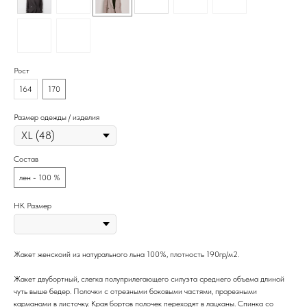
Рост
164
170
Размер одежды / изделия
Состав
лен - 100 %
НК Размер
Жакет женскоий из натурального льна 100%, плотность 190гр/м2.
Жакет двубортный, слегка полуприлегающего силуэта среднего объема длиной
чуть выше бедер. Полочки с отрезными боковыми частями, прорезными
карманами в листочку. Края бортов полочек переходят в лацканы. Спинка со