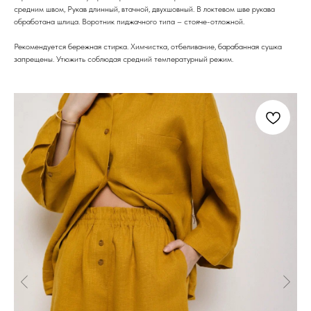
средним швом, Рукав длинный, втачной, двухшовный. В локтевом шве рукава
обработана шлица. Воротник пиджачного типа – стояче-отложной.
Рекомендуется бережная стирка. Химчистка, отбеливание, барабанная сушка
запрещены. Утюжить соблюдая средний температурный режим.