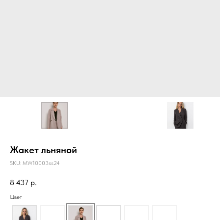
Жакет льняной
SKU:
MW10003ss24
8 437
р.
Цвет