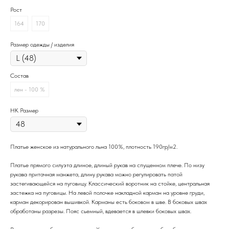
Рост
164
170
Размер одежды / изделия
Состав
лен - 100 %
НК Размер
Платье женское из натурального льна 100%, плотность 190гр/м2.
Платье прямого силуэта длиное, длиный рукав на спущенном плече. По низу
рукава притачная манжета, длину рукава можно регулировать патой
застегивающейся на пуговицу. Классический воротник на стойке, центральная
застежка на пуговицы. На левой полочке накладной карман на уровне груди,
карман декорирован вышивкой. Карманы есть боковом в шве. В боковых швах
обработаны разрезы. Пояс сьемный, вдевается в шлевки боковых швах.