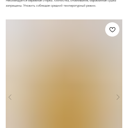
Рекомендуется бережная стирка. Химчистка, отбеливание, барабанная сушка
запрещены. Утюжить соблюдая средний температурный режим.